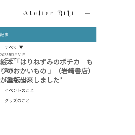
Atelier RiLi
記事
すべて
2023年3月31日
すべて
絵本「はりねずみのポチカ も
りのおかいもの 」（岩崎書店）
創作ノート
が重版出来しました*
お仕事のこと
イベントのこと
グッズのこと