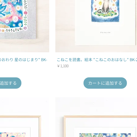
おわり 星のはじまり" BK-
こねこを読書。絵本 "こねこのおはなし" BK-
価格
￥1,100
追加する
カートに追加する