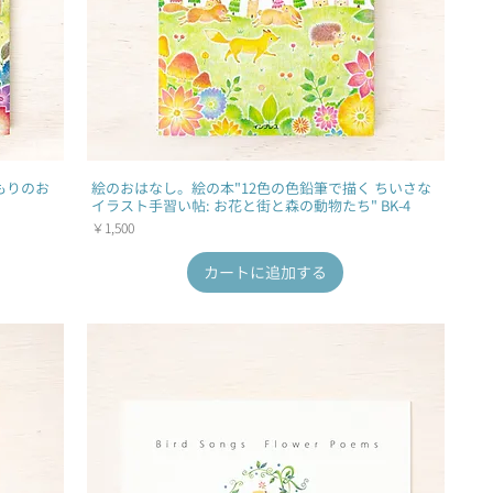
もりのお
絵のおはなし。絵の本"12色の色鉛筆で描く ちいさな
イラスト手習い帖: お花と街と森の動物たち" BK-4
価格
￥1,500
カートに追加する