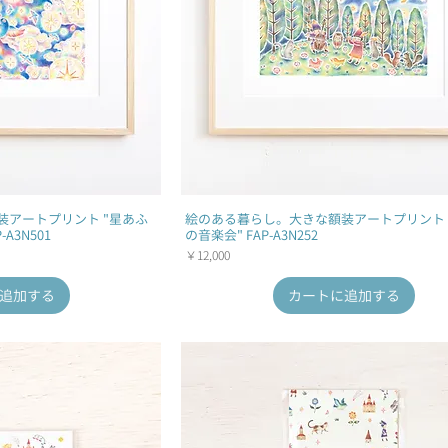
装アートプリント "星あふ
絵のある暮らし。大きな額装アートプリント 
A3N501
の音楽会" FAP-A3N252
価格
￥12,000
追加する
カートに追加する