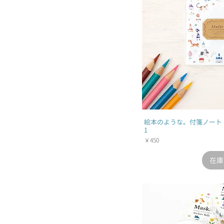
絵本のような。付箋ノート "
1
価格
￥450
在庫