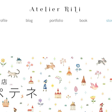
Atelier RiLi
rofile
blog
portfolio
book
sto
お店
ペテネ