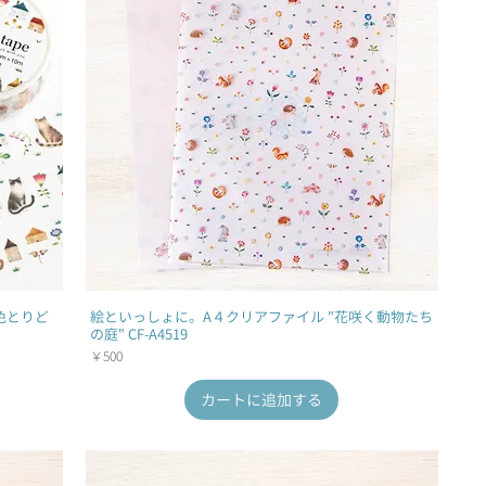
色とりど
絵といっしょに。A４クリアファイル "花咲く動物たち
の庭" CF-A4519
価格
￥500
カートに追加する