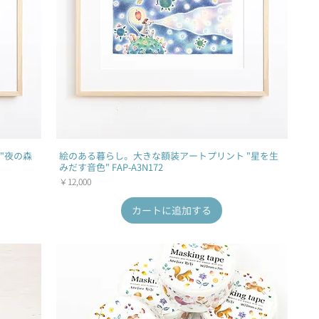
"夜の森
絵のある暮らし。大きな額装アートプリント "星を生
みだす音色" FAP-A3N172
価格
￥12,000
カートに追加する