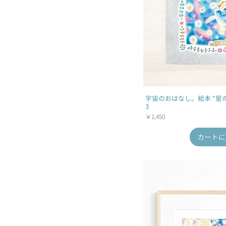
宇宙のおはなし。絵本 "星の
3
価格
￥1,450
カートに