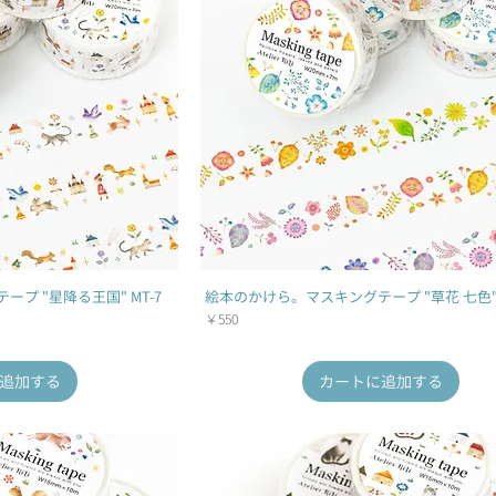
プ "星降る王国" MT-7
絵本のかけら。マスキングテープ "草花 七色" 
価格
￥550
追加する
カートに追加する