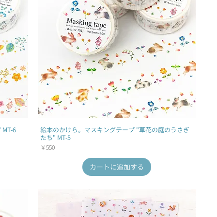
MT-6
絵本のかけら。マスキングテープ "草花の庭のうさぎ
たち" MT-5
価格
￥550
カートに追加する