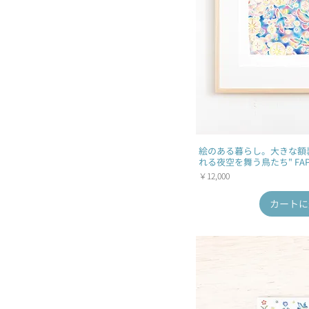
絵のある暮らし。大きな額
れる夜空を舞う鳥たち" FAP-
価格
￥12,000
カートに