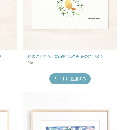
2
小鳥のさえずり。詩画集 "鳥の声 花の詩" BK-1
価格
￥900
カートに追加する