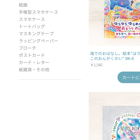
絵画
手帳型スマホケース
スマホケース
トートバッグ
マスキングテープ
ラッピングペーパー
ブローチ
海でのおはなし。絵本"は
ポストカード
このおんがくかい" BK-8
カード・レター
価格
￥1,540
紙雑貨・その他
カートに