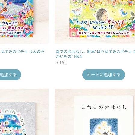
りねずみのポチカ うみのそ
森でのおはなし。絵本"はりねずみのポチカ 
かいもの" BK-5
価格
￥1,540
追加する
カートに追加する