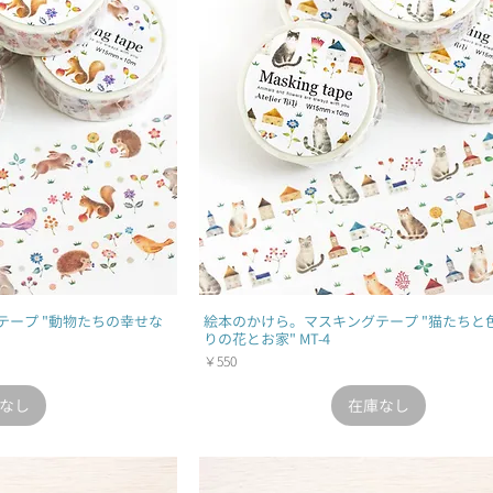
テープ "動物たちの幸せな
絵本のかけら。マスキングテープ "猫たちと
りの花とお家" MT-4
価格
￥550
なし
在庫なし