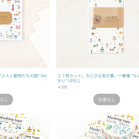
小人と動物たちの国" SN-
２７枚セット。ちいさな言の葉。一筆箋 "ち
かい" LPIS-1
価格
￥500
なし
在庫なし