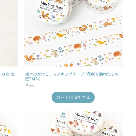
いさな せ
絵本のかけら。マスキングテープ "花咲く動物たちの
庭" MT-8
価格
￥550
カートに追加する