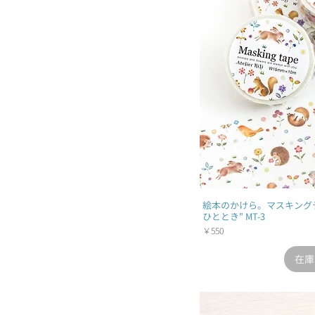
絵本のかけら。マスキング
ひととき" MT-3
価格
￥550
在庫