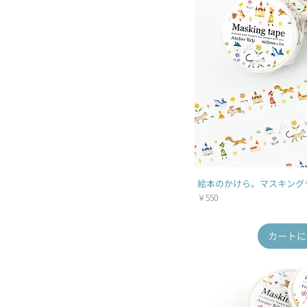
絵本のかけら。マスキングテー
価格
￥550
カートに