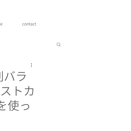
re
contact
剤バラ
ポストカ
を使っ