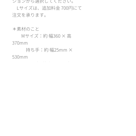
ションから選択してください。
Lサイズは、追加料金 700円にて
注文を承ります。
＊素材のこと
Mサイズ：約 幅360 × 高
370mm
持ち手：約 幅25mm ×
530mm
Lサイズ：約 幅480 × 高
400mm
持ち手：約 幅25mm ×
600mm
生地色：ナチュラル
素材：綿100%, 12オンス,
キャンバス生地
*´‘` *´‘` *´‘` *´‘` *
－designed by