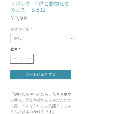
トバッグ "子供と動物たち
の王国" TB-532
価
￥2,500
格
希望サイズ
*
数量
*
カートに追加する
「動物たちや小人たち、花々や草木
の香り、夢と希望のあるあたたかな
世界、そんなちいさな物語たちをふ
くんだ絵本のかけらです」