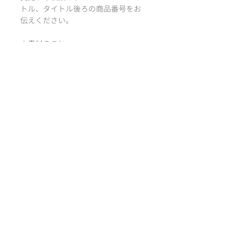
トル、タイトル後ろの商品番号をお
伝えください。
＊素材のこと
紙サイズ：100 ×
148mm ( A6 )
紙質：フォトマット紙 特
厚口
*´‘` *´‘` *´‘` *´‘` *
－designed by
Atelier RiLi | アトリエ リリ
サイズ
100 × 148mm ( A6, ポストカードサ
配送方法・送料
イズ )
クリックポスト：全国一律 185円