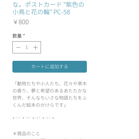
な。ポストカード "紫色の
小鳥と花の輪" PC-58
価
￥800
格
数量
*
カートに追加する
「動物たちや小人たち、花々や草木
の香り、夢と希望のあるあたたかな
世界、そんなちいさな物語たちをふ
くんだ絵本のかけらです」
*´‘` *´‘` *´‘` *´‘` *
＊商品のこと