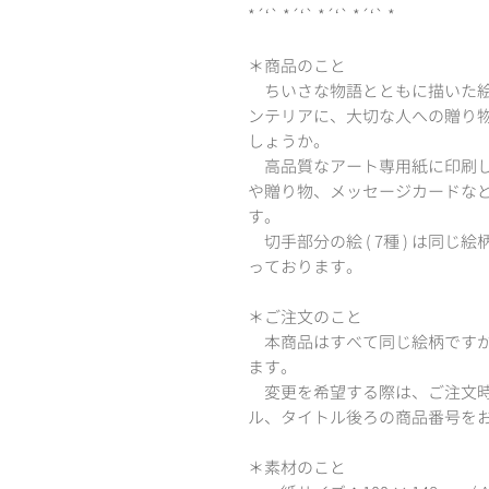
*´‘` *´‘` *´‘` *´‘` *
＊商品のこと
ちいさな物語とともに描いた絵
ンテリアに、大切な人への贈り
しょうか。
高品質なアート専用紙に印刷し
や贈り物、メッセージカードな
す。
切手部分の絵 ( 7種 ) は同
っております。
＊ご注文のこと
本商品はすべて同じ絵柄ですが
ます。
変更を希望する際は、ご注文時
ル、タイトル後ろの商品番号を
＊素材のこと