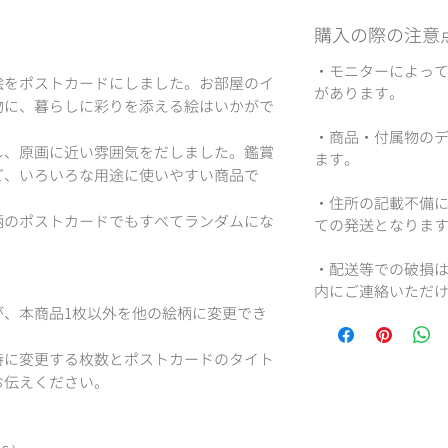
購入の際の注意
・モニターによっ
をポストカードにしました。お部屋のイ
があります。
物に、暮らしに彩りを添える絵はいかがで
・商品・付属物の
、原画に近い雰囲気をだしました。鑑賞
ます。
ど、いろいろな用途に使いやすい商品で
・住所の記載不備
じ絵柄のポストカードでもすべてランダムにな
ての発送となりま
・配送等での破損は
内にご連絡いただ
、本商品1枚以外を他の絵柄に変更でき
に変更する枚数とポストカードのタイト
お伝えください。