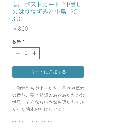
な。ポストカード "仲良し
のはりねずみと小鳥" PC-
398
価
￥800
格
数量
*
カートに追加する
「動物たちや小人たち、花々や草木
の香り、夢と希望のあるあたたかな
世界、そんなちいさな物語たちをふ
くんだ絵本のかけらです」
*´‘` *´‘` *´‘` *´‘` *