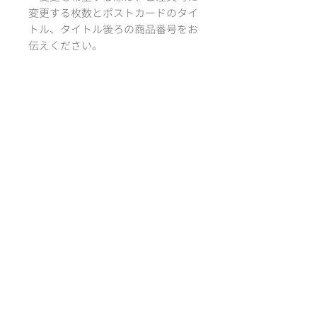
変更する枚数とポストカードのタイ
トル、タイトル後ろの商品番号をお
伝えください。
＊素材のこと
紙サイズ：100 ×
148mm ( A6 )
紙質：フォトマット紙 特
厚口
*´‘` *´‘` *´‘` *´‘` *
－designed by
Atelier RiLi | アトリエ リリ
サイズ
100 × 148mm ( A6, ポストカードサ
配送方法・送料
イズ )