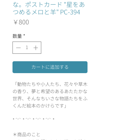
な。ポストカード "星をあ
つめるメロと羊" PC-394
価
￥800
格
数量
*
カートに追加する
「動物たちや小人たち、花々や草木
の香り、夢と希望のあるあたたかな
世界、そんなちいさな物語たちをふ
くんだ絵本のかけらです」
*´‘` *´‘` *´‘` *´‘` *
＊商品のこと