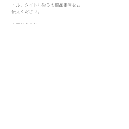
トル、タイトル後ろの商品番号をお
伝えください。
＊素材のこと
紙サイズ：100 ×
148mm ( A6 )
紙質：フォトマット紙 特
厚口
*´‘` *´‘` *´‘` *´‘` *
－designed by
Atelier RiLi | アトリエ リリ
サイズ
100 × 148mm ( A6, ポストカードサ
配送方法・送料
イズ )
クリックポスト：全国一律 200円