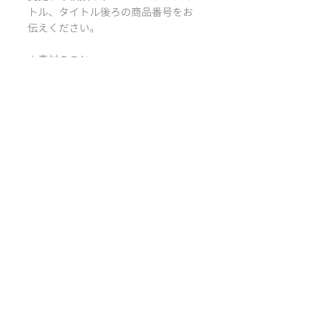
トル、タイトル後ろの商品番号をお
伝えください。
＊素材のこと
紙サイズ：100 ×
148mm ( A6 )
紙質：フォトマット紙 特
厚口
*´‘` *´‘` *´‘` *´‘` *
－designed by
Atelier RiLi | アトリエ リリ
サイズ
100 × 148mm ( A6, ポストカードサ
配送方法・送料
イズ )
クリックポスト：全国一律 185円