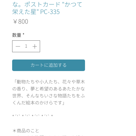
な。ポストカード "かつて
栄えた星" PC-335
価
￥800
格
数量
*
カートに追加する
「動物たちや小人たち、花々や草木
の香り、夢と希望のあるあたたかな
世界、そんなちいさな物語たちをふ
くんだ絵本のかけらです」
*´‘` *´‘` *´‘` *´‘` *
＊商品のこと