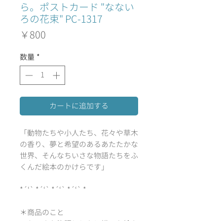
ら。ポストカード "なない
ろの花束" PC-1317
価
￥800
格
数量
*
カートに追加する
「動物たちや小人たち、花々や草木
の香り、夢と希望のあるあたたかな
世界、そんなちいさな物語たちをふ
くんだ絵本のかけらです」
*´‘` *´‘` *´‘` *´‘` *
＊商品のこと