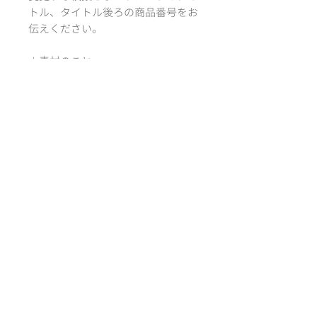
トル、タイトル後ろの商品番号をお
伝えください。
＊素材のこと
紙サイズ：100 ×
148mm ( A6 )
紙質：フォトマット紙 特
厚口
*´‘` *´‘` *´‘` *´‘` *
－designed by
Atelier RiLi | アトリエ リリ
サイズ
100 × 148mm ( A6, ポストカードサ
配送方法・送料
イズ )
クリックポスト：全国一律 185円