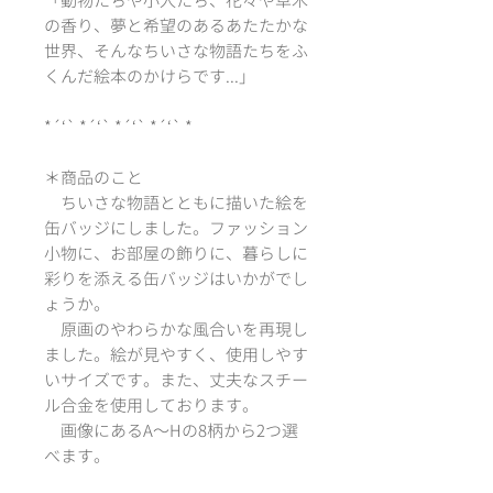
「動物たちや小人たち、花々や草木
の香り、夢と希望のあるあたたかな
世界、そんなちいさな物語たちをふ
くんだ絵本のかけらです...」
*´‘` *´‘` *´‘` *´‘` *
＊商品のこと
ちいさな物語とともに描いた絵を
缶バッジにしました。ファッション
小物に、お部屋の飾りに、暮らしに
彩りを添える缶バッジはいかがでし
ょうか。
原画のやわらかな風合いを再現し
ました。絵が見やすく、使用しやす
いサイズです。また、丈夫なスチー
ル合金を使用しております。
画像にあるA〜Hの8柄から2つ選
べます。