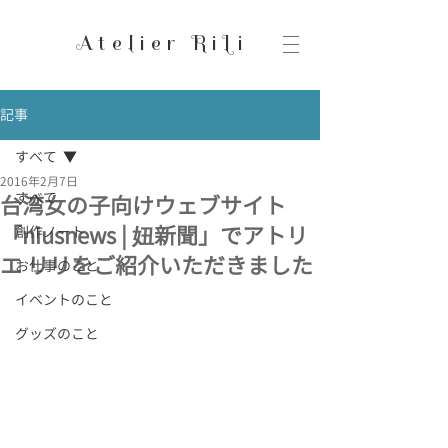
Atelier RiLi
記事
すべて
2016年2月7日
すべて
台湾女の子向けウェブサイト
「niusnews | 妞新聞」でアトリ
創作ノート
エ リリをご紹介いただきました
お仕事のこと
イベントのこと
グッズのこと