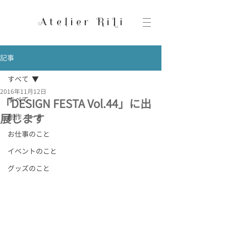
Atelier RiLi
記事
すべて
2016年11月12日
すべて
「DESIGN FESTA Vol.44」に出
展します
創作ノート
お仕事のこと
イベントのこと
グッズのこと