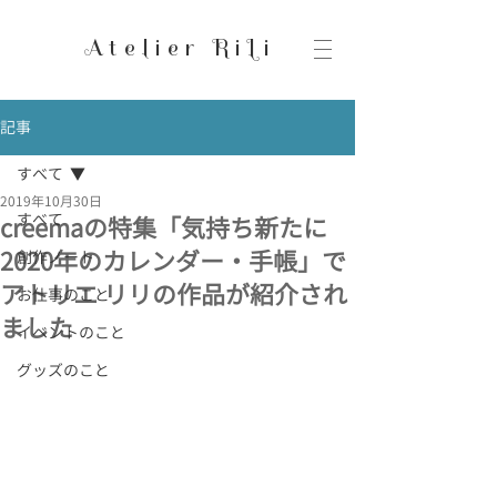
Atelier RiLi
記事
すべて
2019年10月30日
すべて
creemaの特集「気持ち新たに
2020年のカレンダー・手帳」で
創作ノート
アトリエ リリの作品が紹介され
お仕事のこと
ました
イベントのこと
グッズのこと