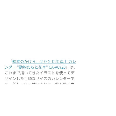
　「
絵本のかけら。２０２０年 卓上 カレ
ンダー "動物たちと花々" CA-A6Y20
」は、
これまで描いてきたイラストを使ってデ
ザインした手頃なサイズのカレンダーで
す。新しい年のはじまりに、机を飾るカ
レンダーはいかがでしょうか。
リンク:  
creema特集 
気持ち新たに 2020年
のカレンダー・手帳