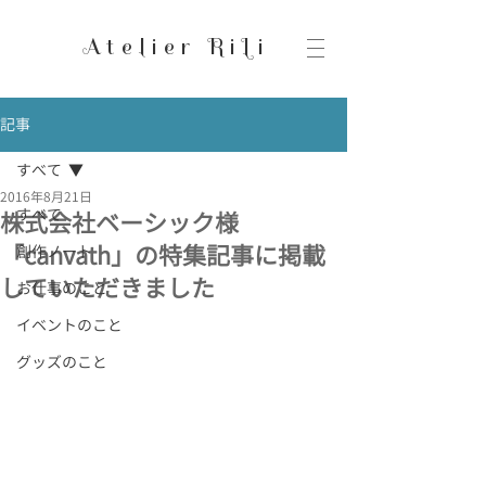
Atelier RiLi
記事
すべて
2016年8月21日
すべて
株式会社ベーシック様
「canvath」の特集記事に掲載
創作ノート
していただきました
お仕事のこと
イベントのこと
グッズのこと