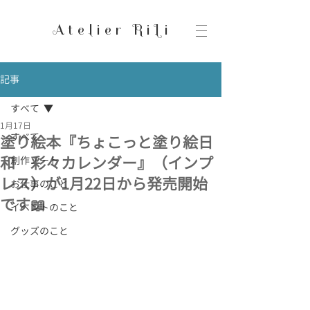
Atelier RiLi
記事
すべて
1月17日
すべて
塗り絵本『ちょこっと塗り絵日
和 彩々カレンダー』（インプ
創作ノート
レス）が1月22日から発売開始
お仕事のこと
です📖
イベントのこと
グッズのこと