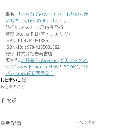
書名: 
「
はり
ねずみのポチカ　もりのおか
いもの
（えほんのぼうけん）
」
発行年: 2022年11月15日 発行
著者: Atelier RiLi (アトリエ リリ)
ISBN-10: 
4265081886
ISBN-13: 
 : 
978-4265081882
発行: 
株式会社岩崎書店
販売先: 
岩崎書店
, 
Amazon
, 
楽天ブックス
, 
セブンネット
, 
honto
, 
HMV & BOOKS
, 
ヨド
バシ.com
, 
紀伊國屋書店
お仕事のこと
お仕事のこと
最新記事
すべて表示