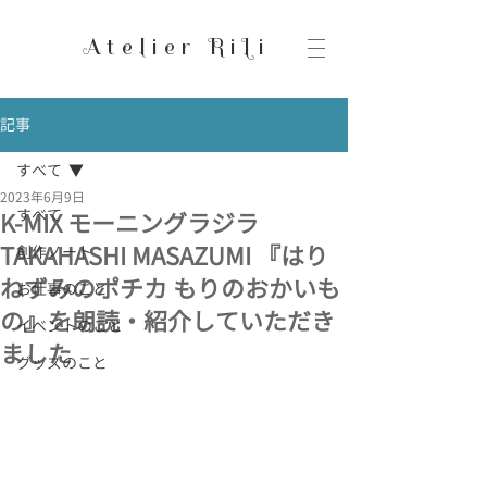
Atelier RiLi
記事
すべて
2023年6月9日
すべて
K-MIX モーニングラジラ
TAKAHASHI MASAZUMI 『はり
創作ノート
ねずみのポチカ もりのおかいも
お仕事のこと
の』を朗読・紹介していただき
イベントのこと
ました
グッズのこと