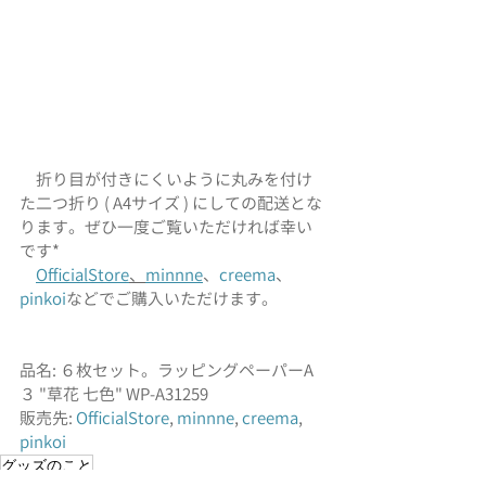
　折り目が付きにくいように丸みを付け
た二つ折り ( A4サイズ ) にしての配送とな
ります。ぜひ一度ご覧いただければ幸い
です*
OfficialStore
、
minnne
、
creema
、
pinkoi
などでご購入いただけます。
品名: ６枚セット。ラッピングペーパーA
３ "草花 七色" WP-A31259
販売先: 
OfficialStore
, 
minnne
, 
creema
, 
pinkoi
グッズのこと