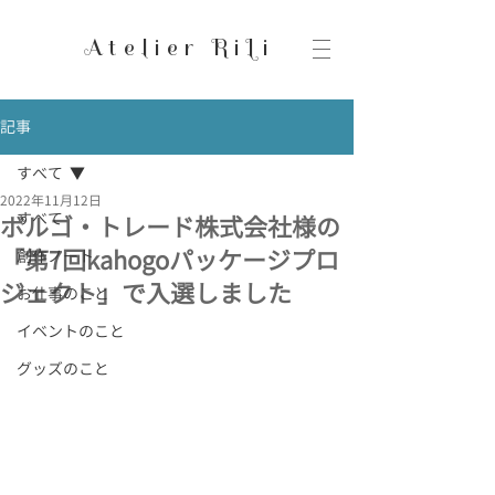
Atelier RiLi
記事
すべて
2022年11月12日
すべて
ボルゴ・トレード株式会社様の
「第7回kahogoパッケージプロ
創作ノート
ジェクト」で入選しました
お仕事のこと
イベントのこと
グッズのこと