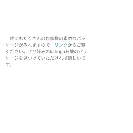
　他にもたくさんの作家様の素敵なパッ
ケージがみれますので、
リンク
からご覧
ください。ぜひ好みのkahogo石鹸のパッ
ケージを見つけていただければ嬉しいで
す。
公募名: 
第7弾Package project
主催: kahogo Project 事務局, ボルゴ・ト
レード株式会社
お仕事のこと
お仕事のこと