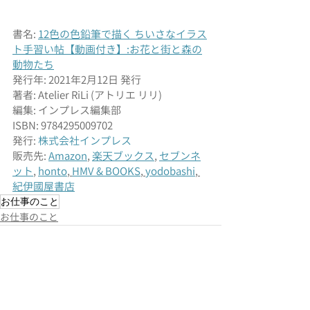
書名: 
12色の色鉛筆で描く ちいさなイラス
ト手習い帖【動画付き】:お花と街と森の
動物たち
発行年: 2021年2月12日 発行 
著者: Atelier RiLi (アトリエ リリ)
編集: インプレス編集部
ISBN: 9784295009702
発行: 
株式会社インプレス
販売先: 
Amazon
, 
楽天ブックス
, 
セブンネ
ット
, 
honto
, 
HMV & BOOKS
, 
yodobashi
, 
紀伊國屋書店
お仕事のこと
お仕事のこと
最新記事
すべて表示