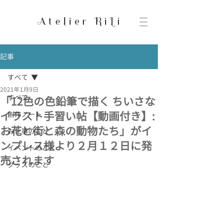
Atelier RiLi
記事
すべて
2021年1月9日
すべて
「12色の色鉛筆で描く ちいさな
イラスト手習い帖【動画付き】:
創作ノート
お花と街と森の動物たち」がイ
お仕事のこと
ンプレス様より２月１２日に発
イベントのこと
売されます
グッズのこと